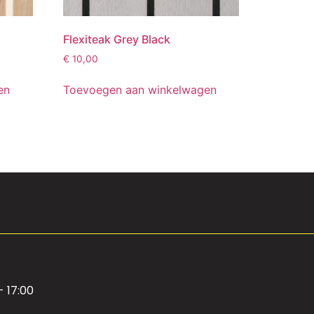
Flexiteak Grey Black
€
10,00
en
Toevoegen aan winkelwagen
- 17:00