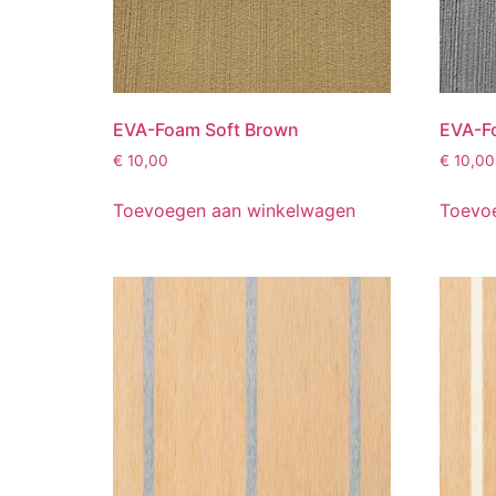
EVA-Foam Soft Brown
EVA-Fo
€
10,00
€
10,00
Toevoegen aan winkelwagen
Toevo