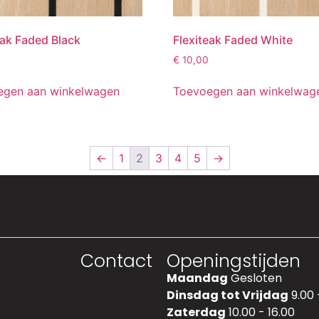
eak Faded Black
Flexiteak Faded White
€
10,00
egen aan winkelwagen
Toevoegen aan winkelwag
←
1
2
3
4
5
→
Contact
Openingstijden
Maandag
Gesloten
Dinsdag tot Vrijdag
9.00 
Zaterdag
10.00 - 16.00