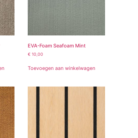
y
EVA-Foam Seafoam Mint
€
10,00
en
Toevoegen aan winkelwagen