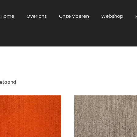
Home
Over ons
Onze vloeren
Webshop
getoond