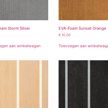
am Storm Silver
EVA-Foam Sunset Orange
€
10,00
egen aan winkelwagen
Toevoegen aan winkelwag