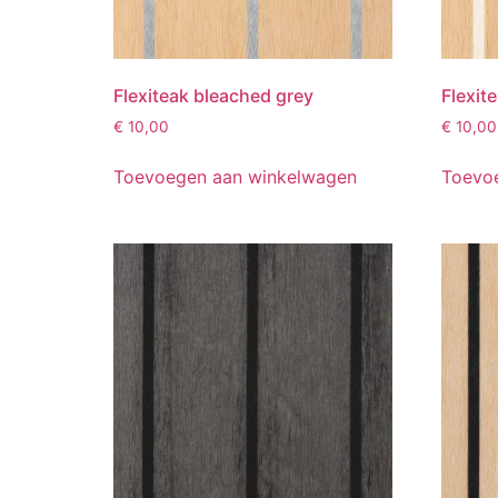
Flexiteak bleached grey
Flexit
€
10,00
€
10,00
Toevoegen aan winkelwagen
Toevo