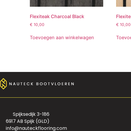
Flexiteak Charcoal Black
Flexit
€
10,00
€
10,00
Toevoegen aan winkelwagen
Toevo
Spijksedijk 3-186
6917 AB Spijk (GLD)
info@nauteckflooring.com