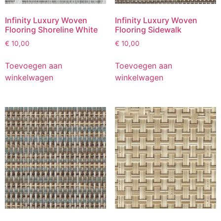
Infinity Luxury Woven
Infinity Luxury Woven
Flooring Shoreline White
Flooring Sidewalk
€
10,00
€
10,00
Toevoegen aan
Toevoegen aan
winkelwagen
winkelwagen